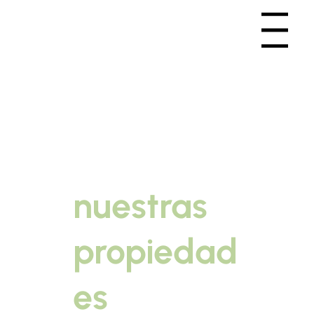
Menu
Echa un
vistazo a
nuestras
propiedad
es