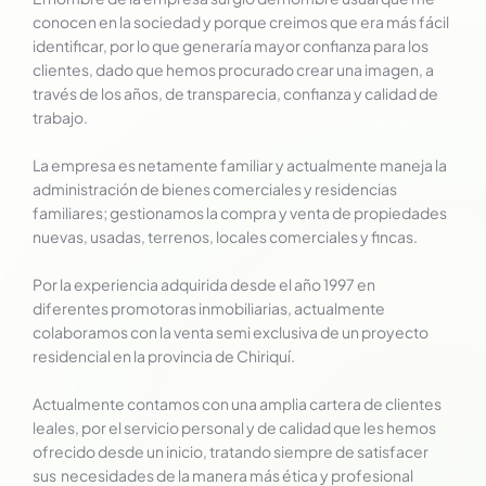
conocen en la sociedad y porque creimos que era más fácil
identificar, por lo que generaría mayor confianza para los
clientes, dado que hemos procurado crear una imagen, a
través de los años, de transparecia, confianza y calidad de
trabajo.
La empresa es netamente familiar y actualmente maneja la
administración de bienes comerciales y residencias
familiares; gestionamos la compra y venta de propiedades
nuevas, usadas, terrenos, locales comerciales y fincas.
Por la experiencia adquirida desde el año 1997 en
diferentes promotoras inmobiliarias, actualmente
colaboramos con la venta semi exclusiva de un proyecto
residencial en la provincia de Chiriquí.
Actualmente contamos con una amplia cartera de clientes
leales, por el servicio personal y de calidad que les hemos
ofrecido desde un inicio, tratando siempre de satisfacer
sus necesidades de la manera más ética y profesional